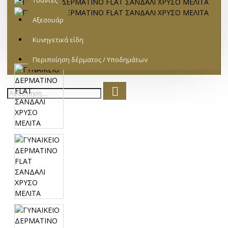
Τσάντες
Αξεσουάρ
Κυνηγετικά είδη
Περιποίηση δέρματος / Υποδημάτων