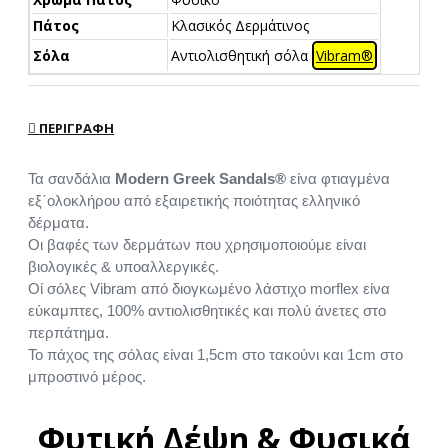
Πάτος
Κλασικός Δερμάτινος
Σόλα
Αντιολισθητική σόλα
Vibram®
ΠΕΡΙΓΡΑΦΉ
Τα σανδάλια
Modern Greek Sandals®
είνα φτιαγμένα
εξ΄ολοκλήρου από εξαιρετικής ποιότητας ελληνικό
δέρματα.
Οι βαφές των δερμάτων που χρησιμοποιούμε είναι
βιολογικές & υποαλλεργικές.
Οί σόλες Vibram από διογκωμένο λάστιχο morflex είνα
εύκαμπτες, 100% αντιολισθητικές και πολύ άνετες στο
περπάτημα.
Το πάχος της σόλας είναι 1,5cm στο τακούνι και 1cm στο
μπροστινό μέρος.
Φυτική Δέψη & Φυσικά