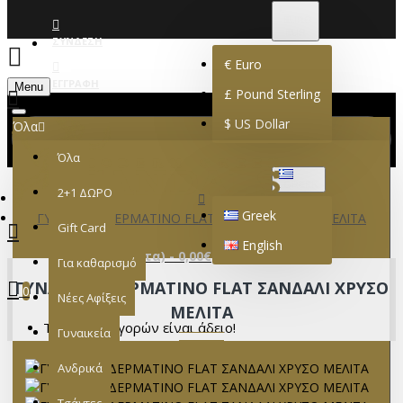
€
EURO
EUR
ΣΎΝΔΕΣΗ
€
Euro
ΕΓΓΡΑΦΉ
Menu
£
Pound Sterling
$
US Dollar
Όλα
Όλα
GREEK
2+1 ΔΩΡΟ
Greek
ΓΥΝΑΙΚΕΙΟ ΔΕΡΜΑΤΙΝΟ FLAT ΣΑΝΔΑΛΙ ΧΡΥΣΟ ΜΕΛΙΤΑ
Gift Card
English
0 προϊόν(τα) - 0,00€
Για καθαρισμό
ΓΥΝΑΙΚΕΙΟ ΔΕΡΜΑΤΙΝΟ FLAT ΣΑΝΔΑΛΙ ΧΡΥΣΟ
0
Νέες Αφίξεις
ΜΕΛΙΤΑ
Το καλάθι αγορών είναι άδειο!
Γυναικεία
Ανδρικά