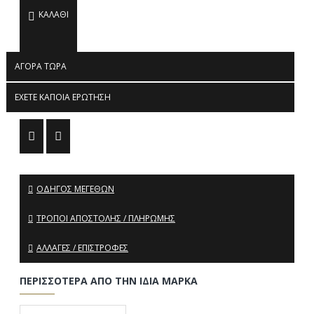
ΚΑΛΆΘΙ
ΑΓΟΡΆ ΤΏΡΑ
ΈΧΕΤΕ ΚΆΠΟΙΑ ΕΡΏΤΗΣΗ
ΟΔΗΓΌΣ ΜΕΓΕΘΏΝ
ΤΡΌΠΟΙ ΑΠΟΣΤΟΛΉΣ / ΠΛΗΡΩΜΉΣ
ΑΛΛΑΓΈΣ / ΕΠΙΣΤΡΟΦΈΣ
ΠΕΡΙΣΣΌΤΕΡΑ ΑΠΌ ΤΗΝ ΊΔΙΑ ΜΆΡΚΑ