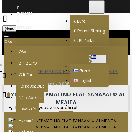
€
EURO
EUR
ΣΎΝΔΕΣΗ
€
Euro
ΕΓΓΡΑΦΉ
Menu
£
Pound Sterling
$
US Dollar
Όλα
Όλα
GREEK
2+1 ΔΩΡΟ
Greek
ΓΥΝΑΙΚΕΙΟ ΔΕΡΜΑΤΙΝΟ FLAT ΣΑΝΔΑΛΙ ΦΙΔΙ ΜΕΛΙΤΑ
Gift Card
English
0 προϊόν(τα) - 0,00€
Για καθαρισμό
ΓΥΝΑΙΚΕΙΟ ΔΕΡΜΑΤΙΝΟ FLAT ΣΑΝΔΑΛΙ ΦΙΔΙ
0
Νέες Αφίξεις
ΜΕΛΙΤΑ
Το καλάθι αγορών είναι άδειο!
Γυναικεία
Ανδρικά