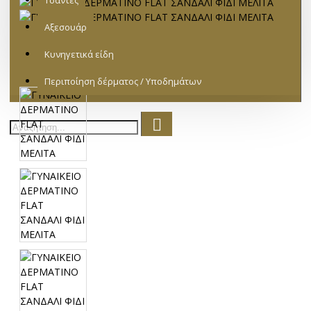
Τσάντες
Αξεσουάρ
Κυνηγετικά είδη
Περιποίηση δέρματος / Υποδημάτων