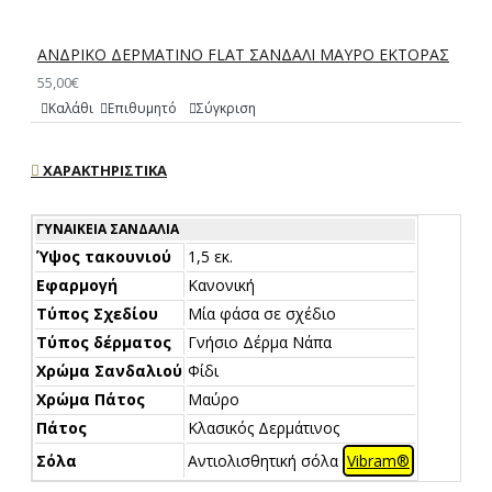
ΑΝΔΡΙΚΟ ΔΕΡΜΑΤΙΝΟ FLAT ΣΑΝΔΑΛΙ ΜΑΥΡΟ ΕΚΤΟΡΑΣ
55,00€
Καλάθι
Επιθυμητό
Σύγκριση
ΧΑΡΑΚΤΗΡΙΣΤΙΚΆ
ΓΥΝΑΙΚΕΊΑ ΣΑΝΔΆΛΙΑ
Ύψος τακουνιού
1,5 εκ.
Εφαρμογή
Κανονική
Τύπος Σχεδίου
Μία φάσα σε σχέδιο
Τύπος δέρματος
Γνήσιο Δέρμα Νάπα
Χρώμα Σανδαλιού
Φίδι
Χρώμα Πάτος
Μαύρο
Πάτος
Κλασικός Δερμάτινος
Σόλα
Αντιολισθητική σόλα
Vibram®