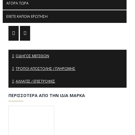
ΑΓΟΡΆ ΤΏΡΑ
ΈΧΕΤΕ ΚΆΠΟΙΑ ΕΡΏΤΗΣΗ
ΟΔΗΓΌΣ ΜΕΓΕΘΏΝ
ΤΡΌΠΟΙ ΑΠΟΣΤΟΛΉΣ / ΠΛΗΡΩΜΉΣ
ΑΛΛΑΓΈΣ / ΕΠΙΣΤΡΟΦΈΣ
ΠΕΡΙΣΣΌΤΕΡΑ ΑΠΌ ΤΗΝ ΊΔΙΑ ΜΆΡΚΑ