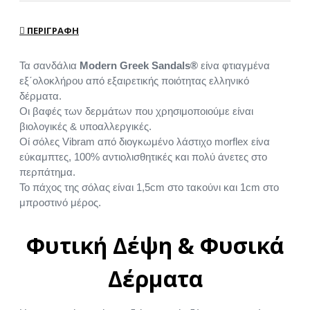
ΠΕΡΙΓΡΑΦΉ
Τα σανδάλια
Modern Greek Sandals®
είνα φτιαγμένα
εξ΄ολοκλήρου από εξαιρετικής ποιότητας ελληνικό
δέρματα.
Οι βαφές των δερμάτων που χρησιμοποιούμε είναι
βιολογικές & υποαλλεργικές.
Οί σόλες Vibram από διογκωμένο λάστιχο morflex είνα
εύκαμπτες, 100% αντιολισθητικές και πολύ άνετες στο
περπάτημα.
Το πάχος της σόλας είναι 1,5cm στο τακούνι και 1cm στο
μπροστινό μέρος.
Φυτική Δέψη & Φυσικά
Δέρματα