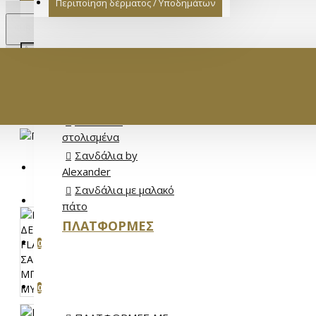
Περιποίηση δέρματος / Υποδημάτων
€
ΓΥΝΑΙΚΕΙΟ
EURO
EUR
Σανδάλια Full
Leather
Σανδάλια Flat
Σανδάλια
στολισμένα
Σανδάλια by
ΕΊΣΟΔΟΣ
Alexander
Σανδάλια με μαλακό
ΕΓΓΡΑΦΉ
πάτο
ΠΛΑΤΦΌΡΜΕΣ
ΑΓΑΠΗΜΈΝΑ
0
ΣΎΓΚΡΙΣΗ ΠΡΟΪΌΝΤΩΝ
0