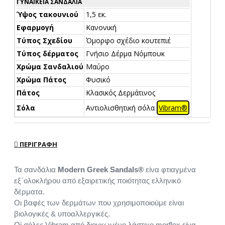
ΓΥΝΑΙΚΕΊΑ ΣΑΝΔΆΛΙΑ
Ύψος τακουνιού
1,5 εκ.
Εφαρμογή
Κανονική
Τύπος Σχεδίου
Όμορφο σχέδιο κουτεπιέ
Τύπος δέρματος
Γνήσιο Δέρμα Νόμπουκ
Χρώμα Σανδαλιού
Μαύρο
Χρώμα Πάτος
Φυσικό
Πάτος
Κλασικός Δερμάτινος
Σόλα
Αντιολισθητική σόλα
Vibram®
ΠΕΡΙΓΡΑΦΉ
Τα σανδάλια
Modern Greek Sandals®
είνα φτιαγμένα
εξ΄ολοκλήρου από εξαιρετικής ποιότητας ελληνικό
δέρματα.
Οι βαφές των δερμάτων που χρησιμοποιούμε είναι
βιολογικές & υποαλλεργικές.
Οί σόλες Vibram από διογκωμένο λάστιχο morflex είνα