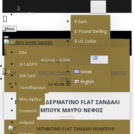
€
EURO
EUR
ΣΎΝΔΕΣΗ
€
Euro
ΕΓΓΡΑΦΉ
Menu
£
Pound Sterling
$
US Dollar
Όλα
Όλα
0 προϊόν(τα) - 0,00€
GREEK
2+1 ΔΩΡΟ
0
Greek
ΓΥΝΑΙΚΕΙΟ ΔΕΡΜΑΤΙΝΟ FLAT ΣΑΝΔΑΛΙ ΝΟΜΠΟΥΚ ΜΑΥΡΟ
Gift Card
ΝΕΦΟΣ
English
Το καλάθι αγορών είναι άδειο!
Για καθαρισμό
Νέες Αφίξεις
ΓΥΝΑΙΚΕΙΟ ΔΕΡΜΑΤΙΝΟ FLAT ΣΑΝΔΑΛΙ
ΝΟΜΠΟΥΚ ΜΑΥΡΟ ΝΕΦΟΣ
Γυναικεία
Ανδρικά