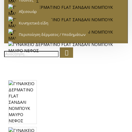
Τσάντες
Αξεσουάρ
Κυνηγετικά είδη
Περιποίηση δέρματος / Υποδημάτων