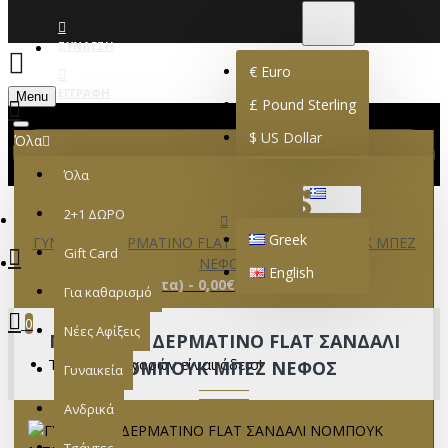
€
EURO
EUR
ΣΎΝΔΕΣΗ
€
Euro
ΕΓΓΡΑΦΉ
Menu
£
Pound Sterling
$
US Dollar
Όλα
Όλα
GREEK
2+1 ΔΩΡΟ
Greek
ΓΥΝΑΙΚΕΙΟ ΔΕΡΜΑΤΙΝΟ FLAT ΣΑΝΔΑΛΙ ΝΟΜΠΟΥΚ ΜΠΕΖ
Gift Card
ΝΕΦΟΣ
English
0 προϊόν(τα) - 0,00€
Για καθαρισμό
0
Νέες Αφίξεις
ΓΥΝΑΙΚΕΙΟ ΔΕΡΜΑΤΙΝΟ FLAT ΣΑΝΔΑΛΙ
Το καλάθι αγορών είναι άδειο!
ΝΟΜΠΟΥΚ ΜΠΕΖ ΝΕΦΟΣ
Γυναικεία
Ανδρικά