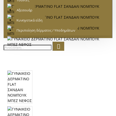
Τσάντες
Αξεσουάρ
Κυνηγετικά είδη
Περιποίηση δέρματος / Υποδημάτων