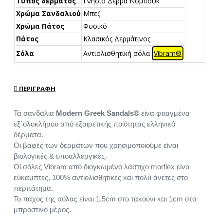
Τύπος δέρματος
Γνήσιο Δέρμα Νόμπουκ
Χρώμα Σανδαλιού
Μπεζ
Χρώμα Πάτος
Φυσικό
Πάτος
Κλασικός Δερμάτινος
Σόλα
Αντιολισθητική σόλα
Vibram®
ΠΕΡΙΓΡΑΦΉ
Τα σανδάλια
Modern Greek Sandals®
είνα φτιαγμένα
εξ΄ολοκλήρου από εξαιρετικής ποιότητας ελληνικό
δέρματα.
Οι βαφές των δερμάτων που χρησιμοποιούμε είναι
βιολογικές & υποαλλεργικές.
Οί σόλες Vibram από διογκωμένο λάστιχο morflex είνα
εύκαμπτες, 100% αντιολισθητικές και πολύ άνετες στο
περπάτημα.
Το πάχος της σόλας είναι 1,5cm στο τακούνι και 1cm στο
μπροστινό μέρος.