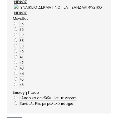
Μέγεθος
35
36
37
38
39
40
41
42
43
44
45
46
Επιλογή Πάτου
Κλασσικό σανδάλι Flat με Vibram
Σανδαλι Flat με μαλακό πάτημα