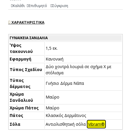
Καλάθι
Επιθυμητό
Σύγκριση
ΧΑΡΑΚΤΗΡΙΣΤΙΚΆ
ΓΥΝΑΙΚΕΊΑ ΣΑΝΔΆΛΙΑ
Ύψος
1,5 εκ.
τακουνιού
Εφαρμογή
Κανονική
Δύο χοντρά λουριά σε σχήμα Χ με
Τύπος Σχεδίου
στόλισμα
Τύπος
Γνήσιο Δέρμα Νάπα
δέρματος
Χρώμα
Μαύρο
Σανδαλιού
Χρώμα Πάτος
Μαύρο
Πάτος
Κλασικός Δερμάτινος
Σόλα
Αντιολισθητική σόλα
Vibram®