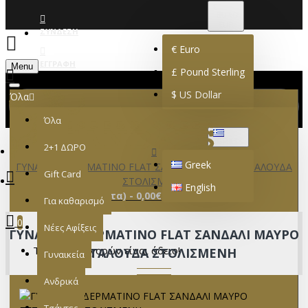
€
EURO
EUR
ΣΎΝΔΕΣΗ
€
Euro
ΕΓΓΡΑΦΉ
Menu
£
Pound Sterling
$
US Dollar
Όλα
Όλα
GREEK
2+1 ΔΩΡΟ
Greek
ΓΥΝΑΙΚΕΙΟ ΔΕΡΜΑΤΙΝΟ FLAT ΣΑΝΔΑΛΙ ΜΑΥΡΟ ΠΕΤΑΛΟΥΔΑ
Gift Card
ΣΤΟΛΙΣΜΕΝΗ
English
0 προϊόν(τα) - 0,00€
Για καθαρισμό
0
Νέες Αφίξεις
ΓΥΝΑΙΚΕΙΟ ΔΕΡΜΑΤΙΝΟ FLAT ΣΑΝΔΑΛΙ ΜΑΥΡΟ
Το καλάθι αγορών είναι άδειο!
ΠΕΤΑΛΟΥΔΑ ΣΤΟΛΙΣΜΕΝΗ
Γυναικεία
Ανδρικά