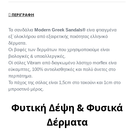
ΠΕΡΙΓΡΑΦΉ
Τα σανδάλια
Modern Greek Sandals®
είνα φτιαγμένα
εξ΄ολοκλήρου από εξαιρετικής ποιότητας ελληνικό
δέρματα.
Οι βαφές των δερμάτων που χρησιμοποιούμε είναι
βιολογικές & υποαλλεργικές.
Οί σόλες Vibram από διογκωμένο λάστιχο morflex είνα
εύκαμπτες, 100% αντιολισθητικές και πολύ άνετες στο
περπάτημα.
Το πάχος της σόλας είναι 1,5cm στο τακούνι και 1cm στο
μπροστινό μέρος.
Φυτική Δέψη & Φυσικά
Δέρματα