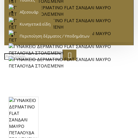
Τσάντες
Αξεσουάρ
Κυνηγετικά είδη
Περιποίηση δέρματος / Υποδημάτων