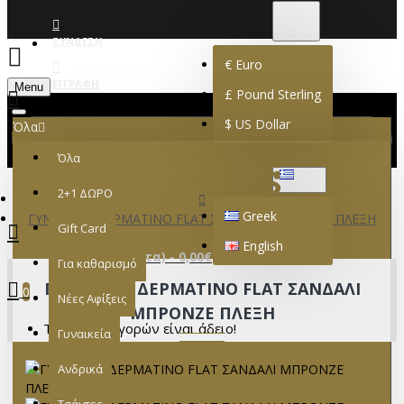
€
EURO
EUR
ΣΎΝΔΕΣΗ
€
Euro
ΕΓΓΡΑΦΉ
Menu
£
Pound Sterling
$
US Dollar
Όλα
Όλα
GREEK
2+1 ΔΩΡΟ
Greek
ΓΥΝΑΙΚΕΙΟ ΔΕΡΜΑΤΙΝΟ FLAT ΣΑΝΔΑΛΙ ΜΠΡΟΝΖΕ ΠΛΕΞΗ
Gift Card
English
0 προϊόν(τα) - 0,00€
Για καθαρισμό
ΓΥΝΑΙΚΕΙΟ ΔΕΡΜΑΤΙΝΟ FLAT ΣΑΝΔΑΛΙ
0
Νέες Αφίξεις
ΜΠΡΟΝΖΕ ΠΛΕΞΗ
Το καλάθι αγορών είναι άδειο!
Γυναικεία
Ανδρικά