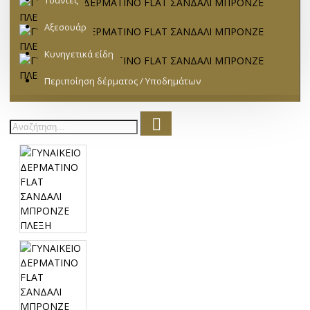
Τσάντες
Αξεσουάρ
Κυνηγετικά είδη
Περιποίηση δέρματος / Υποδημάτων