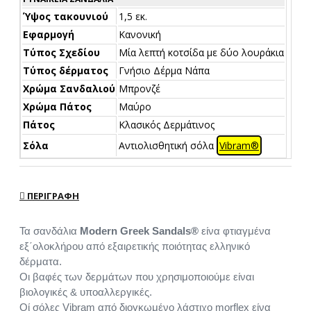
Ύψος τακουνιού
1,5 εκ.
Εφαρμογή
Κανονική
Τύπος Σχεδίου
Μία λεπτή κοτσίδα με δύο λουράκια
Τύπος δέρματος
Γνήσιο Δέρμα Νάπα
Χρώμα Σανδαλιού
Μπρονζέ
Χρώμα Πάτος
Μαύρο
Πάτος
Κλασικός Δερμάτινος
Σόλα
Αντιολισθητική σόλα
Vibram®
ΠΕΡΙΓΡΑΦΉ
Τα σανδάλια
Modern Greek Sandals®
είνα φτιαγμένα
εξ΄ολοκλήρου από εξαιρετικής ποιότητας ελληνικό
δέρματα.
Οι βαφές των δερμάτων που χρησιμοποιούμε είναι
βιολογικές & υποαλλεργικές.
Οί σόλες Vibram από διογκωμένο λάστιχο morflex είνα