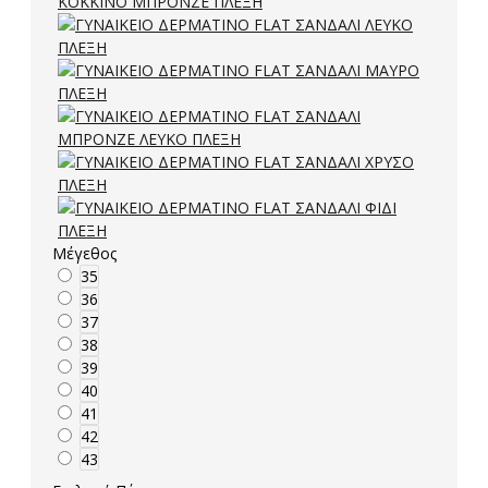
Μέγεθος
35
36
37
38
39
40
41
42
43