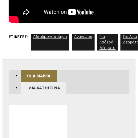
ΕΤΙΚΈΤΕΣ:
Αδιαβροχοποίηση
Ανανέωση
Για
Για Λεία
Λαδερά
Δέρματ
Δέρματα
ΊΔΙΑ ΜΆΡΚΑ
ΊΔΙΑ ΚΑΤΗΓΟΡΊΑ