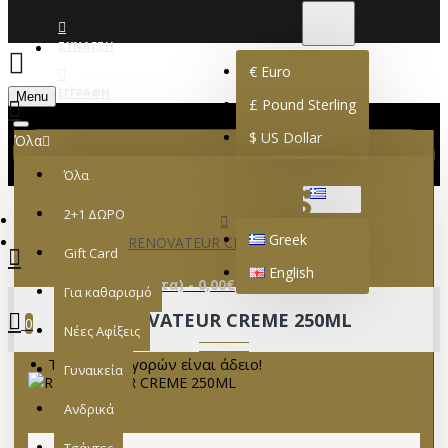
€
EURO
EUR
ΣΎΝΔΕΣΗ
€
Euro
ΕΓΓΡΑΦΉ
Menu
£
Pound Sterling
$
US Dollar
Όλα
Όλα
GREEK
2+1 ΔΩΡΟ
Greek
RENOVATEUR CREME 250ML
Gift Card
English
0 προϊόν(τα) - 0,00€
Για καθαρισμό
RENOVATEUR CREME 250ML
0
Νέες Αφίξεις
Το καλάθι αγορών είναι άδειο!
Γυναικεία
Ανδρικά