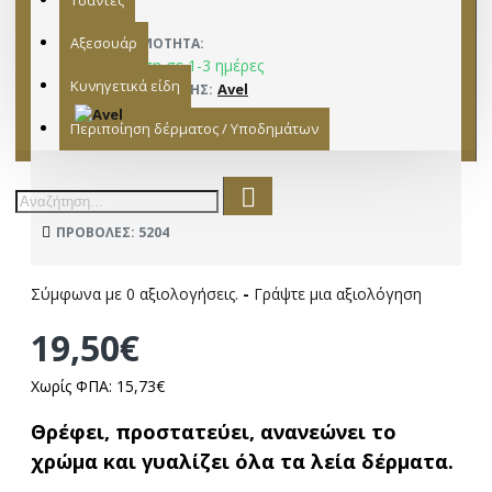
Τσάντες
Αξεσουάρ
ΔΙΑΘΕΣΙΜΌΤΗΤΑ:
Παράδοση σε 1-3 ημέρες
Κυνηγετικά είδη
Avel
ΚΑΤΑΣΚΕΥΑΣΤΉΣ:
15221015
ΜΟΝΤΈΛΟ:
Περιποίηση δέρματος / Υποδημάτων
ΠΡΟΒΟΛΈΣ: 5204
Σύμφωνα με 0 αξιολογήσεις.
-
Γράψτε μια αξιολόγηση
19,50€
Χωρίς ΦΠΑ: 15,73€
Θρέφει, προστατεύει, ανανεώνει το
χρώμα και γυαλίζει όλα τα λεία δέρματα.