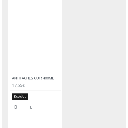
ANTITACHES CUIR 400ML
17,55€
Καλάθι