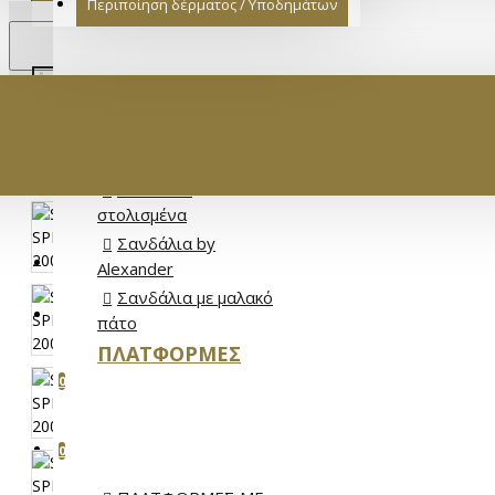
Περιποίηση δέρματος / Υποδημάτων
€
EURO
EUR
Σανδάλια Full
Leather
Σανδάλια Flat
Σανδάλια
στολισμένα
Σανδάλια by
ΕΊΣΟΔΟΣ
Alexander
Σανδάλια με μαλακό
ΕΓΓΡΑΦΉ
πάτο
ΠΛΑΤΦΌΡΜΕΣ
ΑΓΑΠΗΜΈΝΑ
0
ΣΎΓΚΡΙΣΗ ΠΡΟΪΌΝΤΩΝ
0